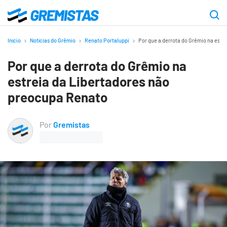
Ir
para
Gremistas
o
Início
Notícias do Grêmio
Renato Portaluppi
Por que a derrota do Grêmio na estr
conteúdo
Por que a derrota do Grêmio na
principal
estreia da Libertadores não
preocupa Renato
Por
Gremistas