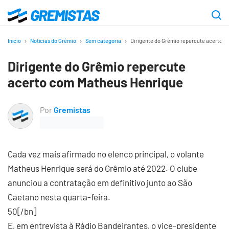
Ir
para
Gremistas
o
Início
Notícias do Grêmio
Sem categoria
Dirigente do Grêmio repercute acerto 
conteúdo
Dirigente do Grêmio repercute
principal
acerto com Matheus Henrique
Por
Gremistas
Cada vez mais afirmado no elenco principal, o volante
Matheus Henrique será do Grêmio até 2022. O clube
anunciou a contratação em definitivo junto ao São
Caetano nesta quarta-feira.
50[/bn]
E, em entrevista à Rádio Bandeirantes, o vice-presidente