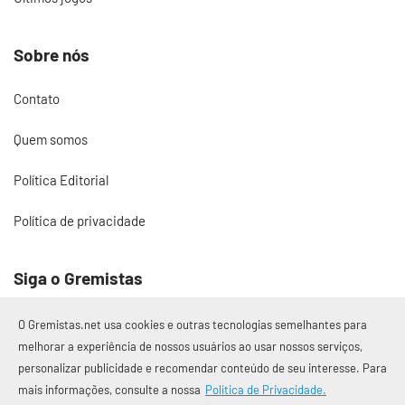
Sobre nós
Contato
Quem somos
Política Editorial
Política de privacidade
Siga o Gremistas
O Gremistas.net usa cookies e outras tecnologias semelhantes para
melhorar a experiência de nossos usuários ao usar nossos serviços,
personalizar publicidade e recomendar conteúdo de seu interesse. Para
© 2017 – 2026 Gremistas.net
mais informações, consulte a nossa
Política de Privacidade.
Gremistas.net — Porto Alegre/RS