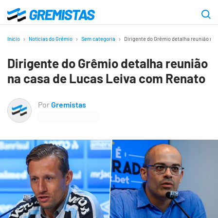
Ir
para
Gremistas
o
Início
Notícias do Grêmio
Sem categoria
Dirigente do Grêmio detalha reunião na
conteúdo
Dirigente do Grêmio detalha reunião
principal
na casa de Lucas Leiva com Renato
Por
Gremistas