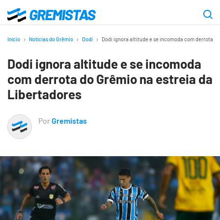
Ir
para
Gremistas
o
Início
Notícias do Grêmio
Dodi
Dodi ignora altitude e se incomoda com derrota do
conteúdo
Dodi ignora altitude e se incomoda
principal
com derrota do Grêmio na estreia da
Libertadores
Por
Gremistas