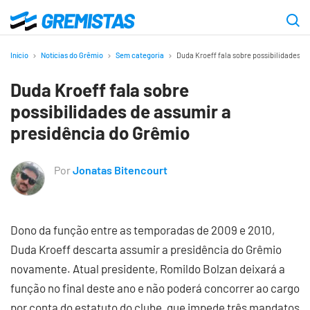
Ir
para
Gremistas
o
Início
Notícias do Grêmio
Sem categoria
Duda Kroeff fala sobre possibilidades d
conteúdo
Duda Kroeff fala sobre
principal
possibilidades de assumir a
presidência do Grêmio
Por
Jonatas Bitencourt
Dono da função entre as temporadas de 2009 e 2010,
Duda Kroeff descarta assumir a presidência do Grêmio
novamente. Atual presidente, Romildo Bolzan deixará a
função no final deste ano e não poderá concorrer ao cargo
por conta do estatuto do clube, que impede três mandatos