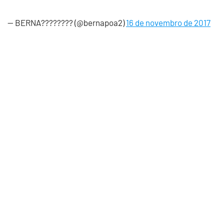
— BERNA???????? (@bernapoa2)
16 de novembro de 2017