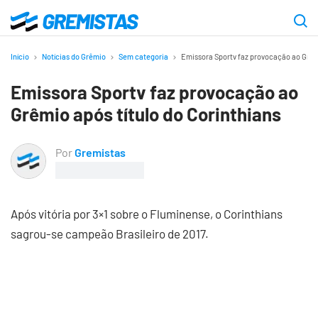
Ir
para
Gremistas
o
Início
Notícias do Grêmio
Sem categoria
Emissora Sportv faz provocação ao Grêmi
conteúdo
Emissora Sportv faz provocação ao
principal
Grêmio após título do Corinthians
Por
Gremistas
Após vitória por 3×1 sobre o Fluminense, o Corinthians
sagrou-se campeão Brasileiro de 2017.