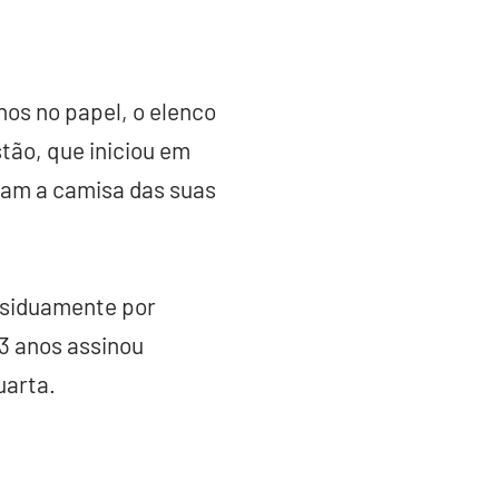
nos no papel, o elenco
tão, que iniciou em
iram a camisa das suas
assiduamente por
3 anos assinou
uarta.