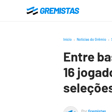
Ir
para
Gremistas
o
conteúdo
principal
Início
Notícias do Grêmio
Entre ba
16 joga
seleçõe
Por
Gremistas