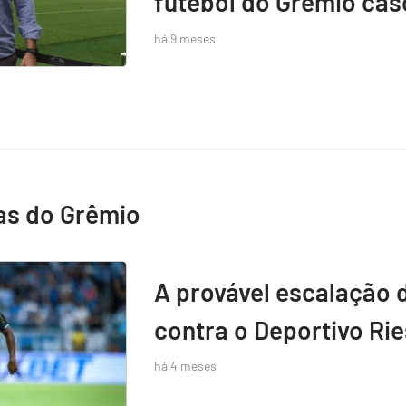
futebol do Grêmio caso
há 9 meses
as do Grêmio
A provável escalação 
contra o Deportivo Rie
há 4 meses