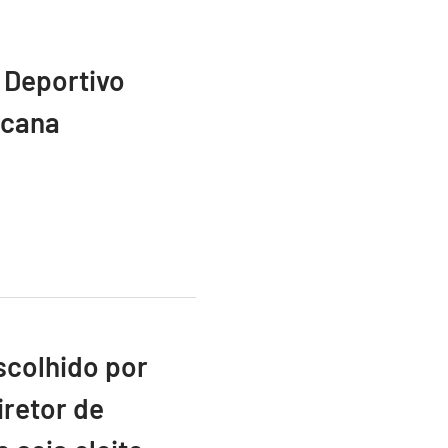
 Deportivo
icana
scolhido por
retor de