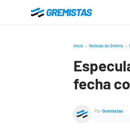
Ir
para
Gremistas
o
conteúdo
principal
Início
Notícias do Grêmio
Especul
fecha co
Por
Gremistas