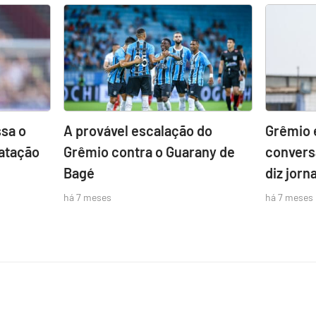
sa o
A provável escalação do
Grêmio 
atação
Grêmio contra o Guarany de
convers
Bagé
diz jorna
há 7 meses
há 7 meses