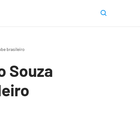
be brasileiro
o Souza
leiro