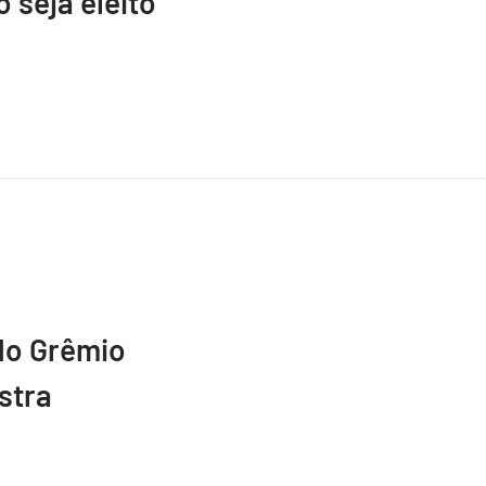
 seja eleito
do Grêmio
stra