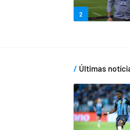
2
Últimas notíci