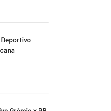
 Deportivo
icana
vivo Grêmio x RB