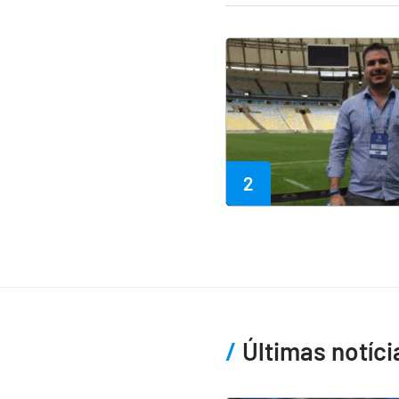
2
Últimas notíci