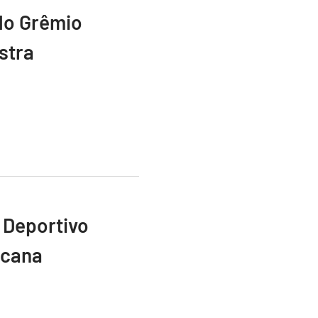
do Grêmio
stra
 Deportivo
icana