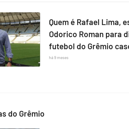
Quem é Rafael Lima, e
Odorico Roman para di
futebol do Grêmio caso
há 9 meses
as do Grêmio