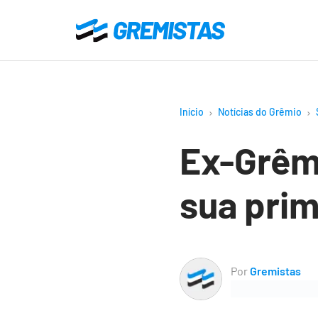
Ir
para
Gremistas
o
conteúdo
principal
Início
Notícias do Grêmio
Ex-Grêmi
sua pri
Por
Gremistas