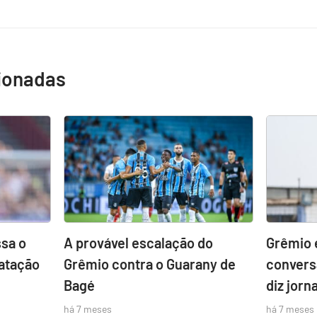
cionadas
sa o
A provável escalação do
Grêmio 
atação
Grêmio contra o Guarany de
convers
Bagé
diz jorna
há 7 meses
há 7 meses