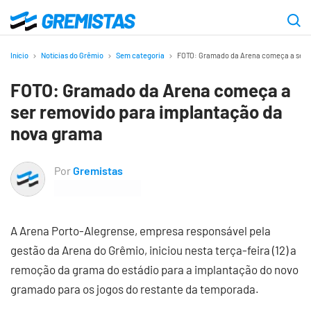
Ir
para
Gremistas
o
Início
Notícias do Grêmio
Sem categoria
FOTO: Gramado da Arena começa a ser 
conteúdo
FOTO: Gramado da Arena começa a
principal
ser removido para implantação da
nova grama
Por
Gremistas
A Arena Porto-Alegrense, empresa responsável pela
gestão da Arena do Grêmio, iniciou nesta terça-feira (12) a
remoção da grama do estádio para a implantação do novo
gramado para os jogos do restante da temporada.