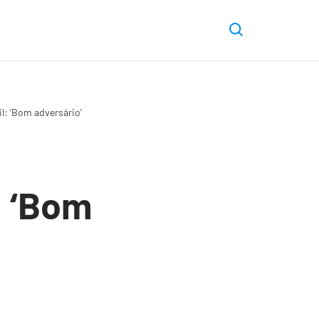
l: ‘Bom adversário’
o
: ‘Bom