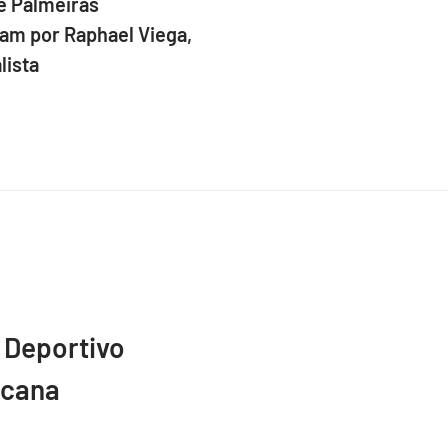
e Palmeiras
am por Raphael Viega,
lista
 Deportivo
icana