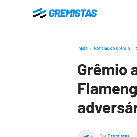
Ir
para
Gremistas
o
conteúdo
principal
Início
Notícias do Grêmio
Grêmio a
Flamengo
adversár
Por
Gremistas