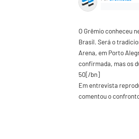
O Grêmio conheceu nes
Brasil. Será o tradic
Arena, em Porto Alegr
confirmada, mas os d
50[/bn]
Em entrevista reprodu
comentou o confronto