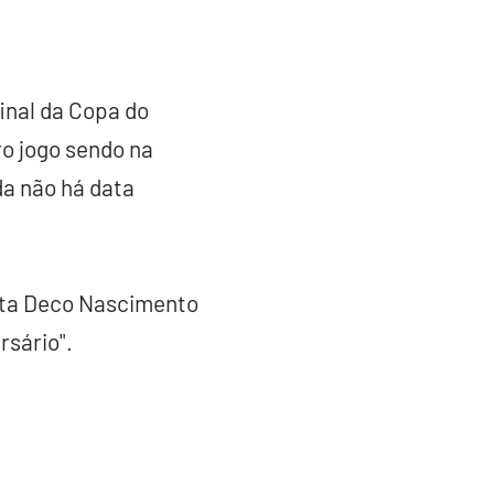
inal da Copa do
ro jogo sendo na
da não há data
ista Deco Nascimento
sário".