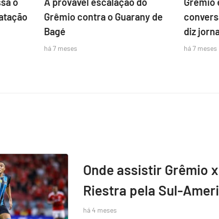
sa o
A provável escalação do
Grêmio 
atação
Grêmio contra o Guarany de
convers
Bagé
diz jorna
há 7 meses
há 7 meses
Onde assistir Grêmio x
Riestra pela Sul-Amer
há 4 meses