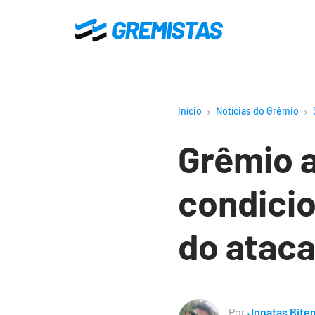
Ir
para
Gremistas
o
conteúdo
principal
Início
Notícias do Grêmio
Grêmio a
condicio
do atac
Por
Jonatas Bite