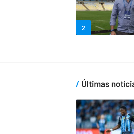
2
Últimas notíci