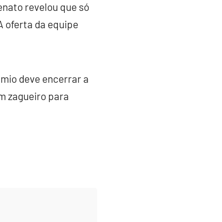
enato revelou que só
A oferta da equipe
êmio deve encerrar a
um zagueiro para