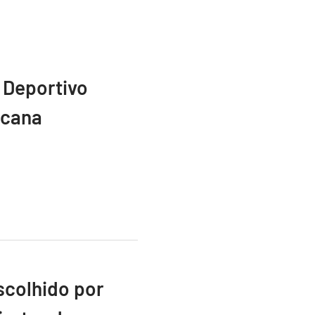
 Deportivo
icana
scolhido por