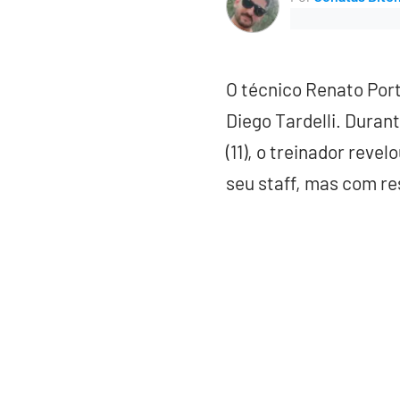
O técnico Renato Por
Diego Tardelli. Duran
(11), o treinador revel
seu staff, mas com re