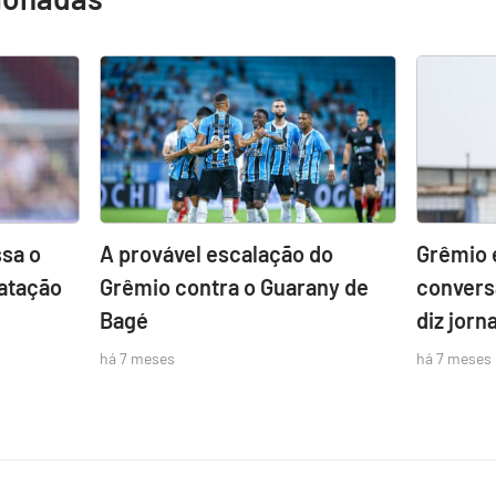
sa o
A provável escalação do
Grêmio 
atação
Grêmio contra o Guarany de
convers
Bagé
diz jorna
há 7 meses
há 7 meses