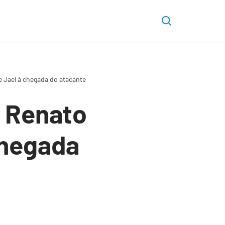
e Jael à chegada do atacante
e Renato
chegada