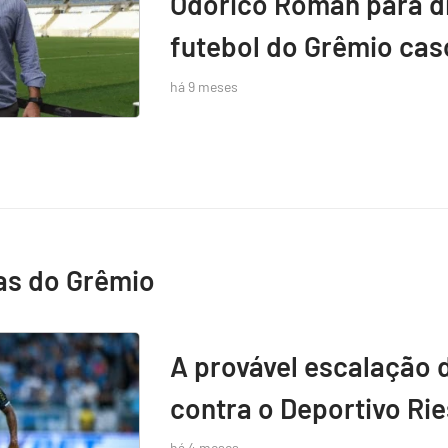
Odorico Roman para di
futebol do Grêmio caso
há 9 meses
as do Grêmio
A provável escalação 
contra o Deportivo Rie
há 4 meses