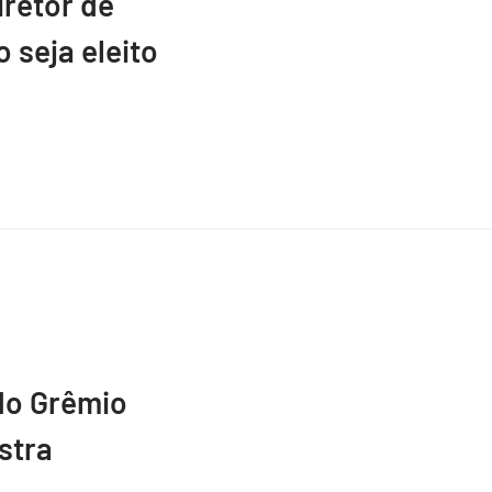
retor de
 seja eleito
do Grêmio
stra