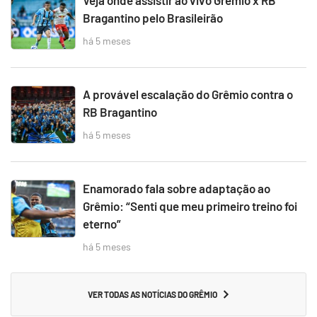
Veja onde assistir ao vivo Grêmio x RB
Bragantino pelo Brasileirão
há 5 meses
A provável escalação do Grêmio contra o
RB Bragantino
há 5 meses
Enamorado fala sobre adaptação ao
Grêmio: “Senti que meu primeiro treino foi
eterno”
há 5 meses
VER TODAS AS NOTÍCIAS DO GRÊMIO