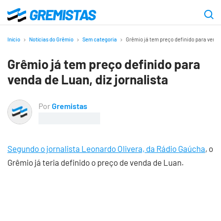
Ir
para
Gremistas
o
Início
Notícias do Grêmio
Sem categoria
Grêmio já tem preço definido para venda 
conteúdo
Grêmio já tem preço definido para
principal
venda de Luan, diz jornalista
Por
Gremistas
Segundo o jornalista Leonardo Olivera, da Rádio Gaúcha
, o
Grêmio já teria definido o preço de venda de Luan.