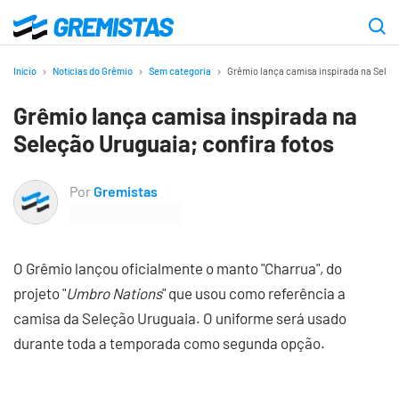
Ir
para
Gremistas
o
Início
Notícias do Grêmio
Sem categoria
Grêmio lança camisa inspirada na Seleçã
conteúdo
Grêmio lança camisa inspirada na
principal
Seleção Uruguaia; confira fotos
Por
Gremistas
O Grêmio lançou oficialmente o manto "Charrua", do
projeto "
Umbro Nations
" que usou como referência a
camisa da Seleção Uruguaia. O uniforme será usado
durante toda a temporada como segunda opção.