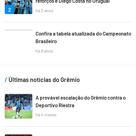
reforços e Diego Costa no Uruguai
2
há 2 anos
3
Confira a tabela atualizada do Campeonato
Brasileiro
há 9 anos
Últimas notícias do Grêmio
A provável escalação do Grêmio contra o
Deportivo Riestra
há 4 meses