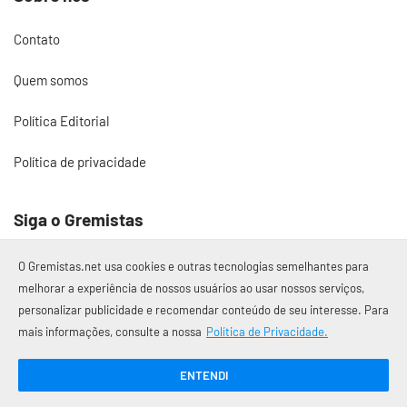
Contato
Quem somos
Política Editorial
Política de privacidade
Siga o Gremistas
O Gremistas.net usa cookies e outras tecnologias semelhantes para
melhorar a experiência de nossos usuários ao usar nossos serviços,
personalizar publicidade e recomendar conteúdo de seu interesse. Para
© 2017 – 2026 Gremistas.net
mais informações, consulte a nossa
Política de Privacidade.
Gremistas.net — Porto Alegre/RS
CNPJ: 58.223.500/0001-72
ENTENDI