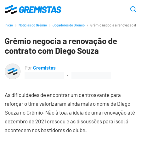
Ir
para
Gremistas
o
Início
Notícias do Grêmio
Jogadores do Grêmio
Grêmio negocia a renovação de c
conteúdo
Grêmio negocia a renovação de
principal
contrato com Diego Souza
Por
Gremistas
As dificuldades de encontrar um centroavante para
reforçar o time valorizaram ainda mais o nome de Diego
Souza no Grêmio. Não à toa, a ideia de uma renovação até
dezembro de 2021 cresceu e as discussões para isso já
acontecem nos bastidores do clube.