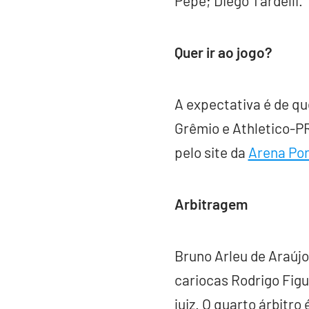
Pepê; Diego Tardelli.
Quer ir ao jogo?
A expectativa é de qu
Grêmio e Athletico-P
pelo site da
Arena Po
Arbitragem
Bruno Arleu de Araújo
cariocas Rodrigo Figu
juiz. O quarto árbitr