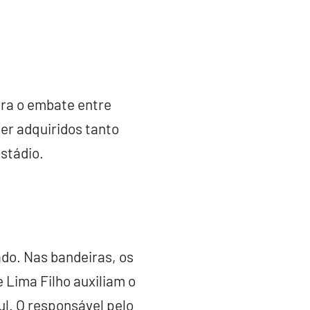
ara o embate entre
er adquiridos tanto
estádio.
ado. Nas bandeiras, os
 Lima Filho auxiliam o
ul. O responsável pelo