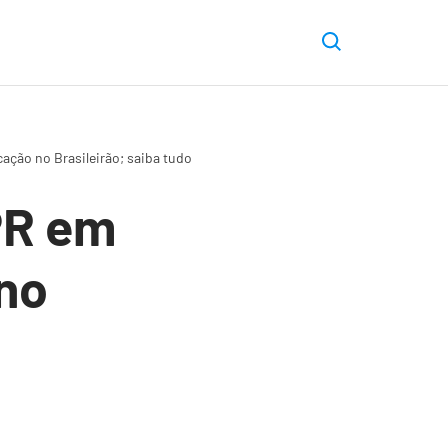
ação no Brasileirão; saiba tudo
PR em
no