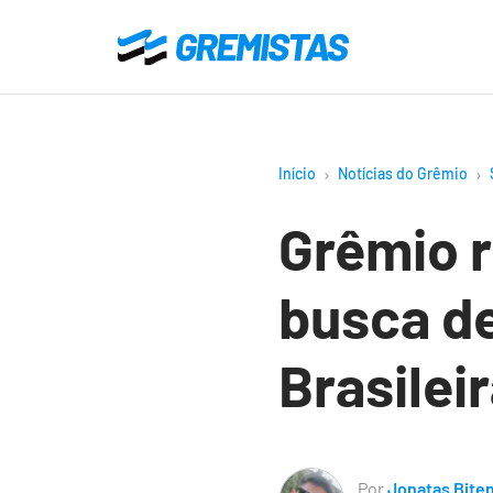
Ir
para
Gremistas
o
conteúdo
principal
Início
Notícias do Grêmio
Grêmio 
busca d
Brasilei
Por
Jonatas Bite