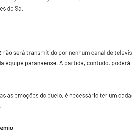
es de Sá.
 não será transmitido por nenhum canal de televi
da equipe paranaense. A partida, contudo, poderá s
s as emoções do duelo, é necessário ter um cadas
.
rêmio