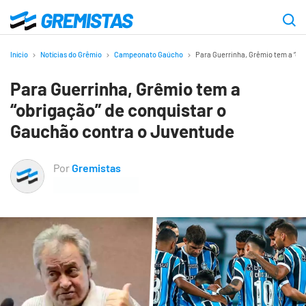
Ir
para
Gremistas
o
Início
Notícias do Grêmio
Campeonato Gaúcho
Para Guerrinha, Grêmio tem a “ob
conteúdo
Para Guerrinha, Grêmio tem a
principal
“obrigação” de conquistar o
Gauchão contra o Juventude
Por
Gremistas