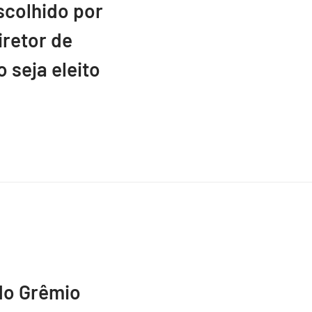
scolhido por
retor de
 seja eleito
do Grêmio