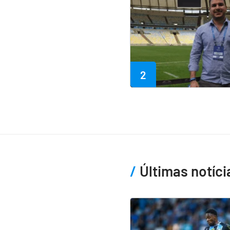
2
Últimas notíci