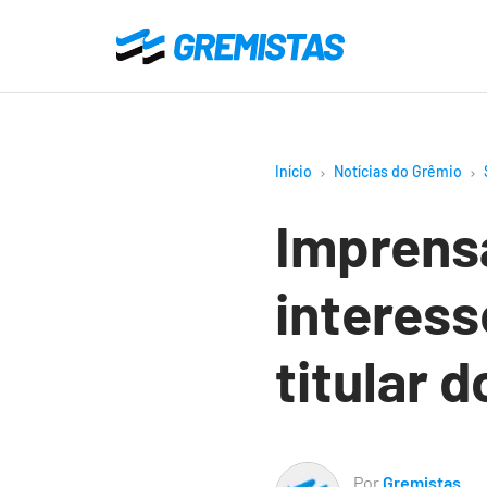
Ir
para
Gremistas
o
conteúdo
principal
Início
Notícias do Grêmio
Imprensa
interess
titular 
Por
Gremistas