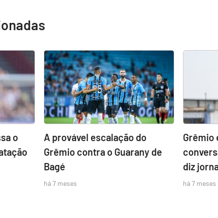
cionadas
sa o
A provável escalação do
Grêmio 
atação
Grêmio contra o Guarany de
convers
Bagé
diz jorna
há 7 meses
há 7 meses