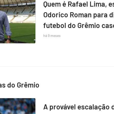
Quem é Rafael Lima, e
Odorico Roman para di
futebol do Grêmio caso
há 9 meses
as do Grêmio
A provável escalação 