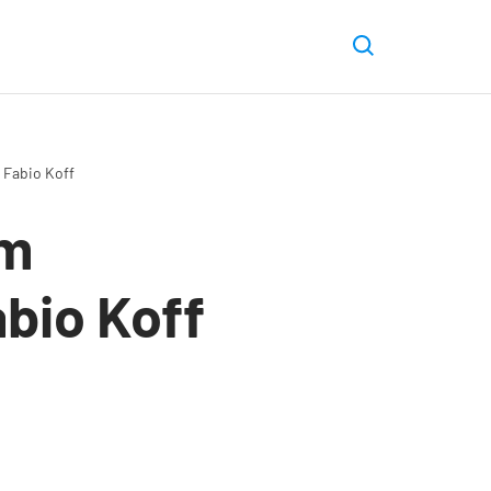
 Fabio Koff
em
abio Koff