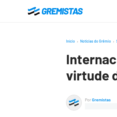
Ir
para
Gremistas
o
conteúdo
principal
Início
Notícias do Grêmio
Internac
virtude 
Por
Gremistas