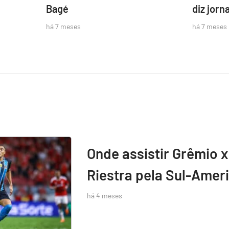
Bagé
diz jorna
há 7 meses
há 7 meses
Onde assistir Grêmio x
Riestra pela Sul-Amer
há 4 meses