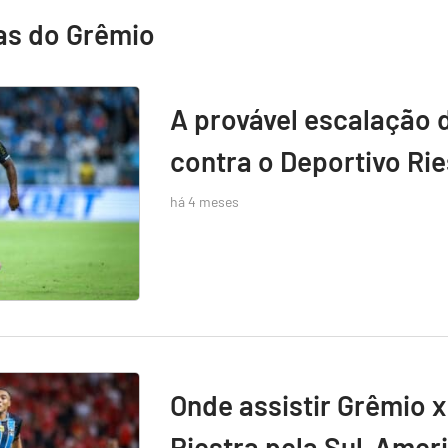
as do Grêmio
A provável escalação 
contra o Deportivo Rie
há 4 meses
Onde assistir Grêmio x
Riestra pela Sul-Amer