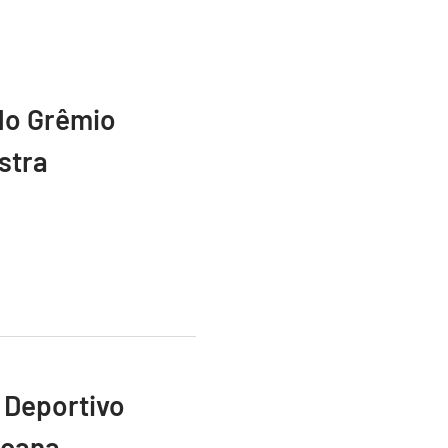
do Grêmio
stra
 Deportivo
icana