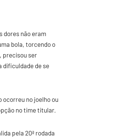
as dores não eram
uma bola, torcendo o
, precisou ser
 dificuldade de se
o ocorreu no joelho ou
pção no time titular.
lida pela 20ª rodada