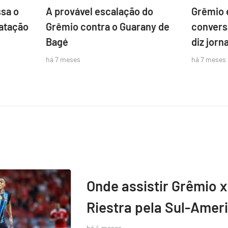
sa o
A provável escalação do
Grêmio 
atação
Grêmio contra o Guarany de
convers
Bagé
diz jorna
há 7 meses
há 7 meses
Onde assistir Grêmio x
Riestra pela Sul-Amer
há 4 meses