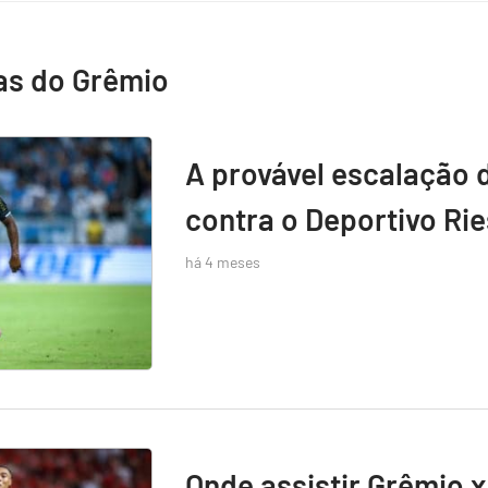
as do Grêmio
A provável escalação 
contra o Deportivo Rie
há 4 meses
Onde assistir Grêmio x