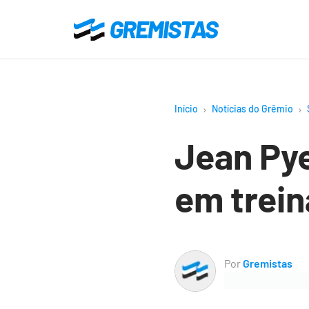
Ir
para
Gremistas
o
conteúdo
principal
Início
Notícias do Grêmio
Jean Pye
em trei
Por
Gremistas