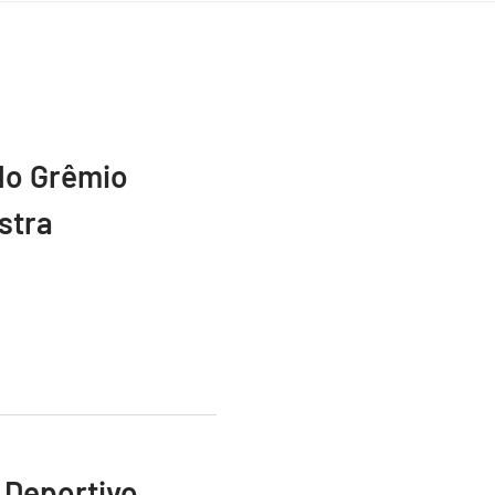
do Grêmio
stra
 Deportivo