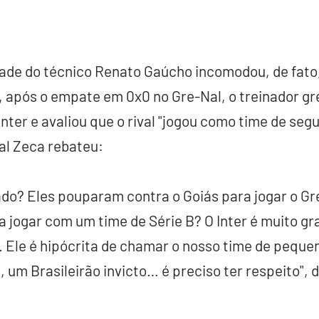
dade do técnico Renato Gaúcho incomodou, de fato
, após o empate em 0x0 no Gre-Nal, o treinador g
nter e avaliou que o rival "jogou como time de seg
ral Zeca rebateu:
do? Eles pouparam contra o Goiás para jogar o Gre
 jogar com um time de Série B? O Inter é muito gr
. Ele é hipócrita de chamar o nosso time de pequ
 um Brasileirão invicto… é preciso ter respeito", d