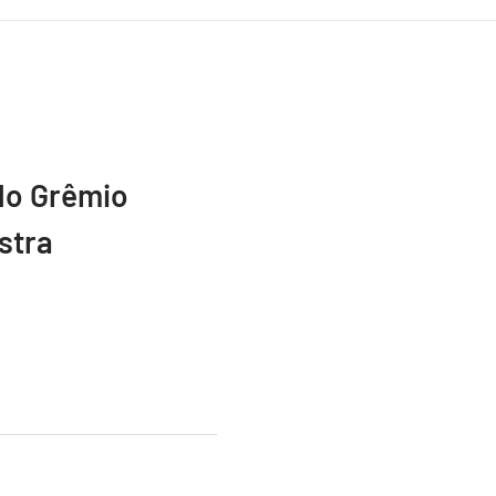
do Grêmio
stra