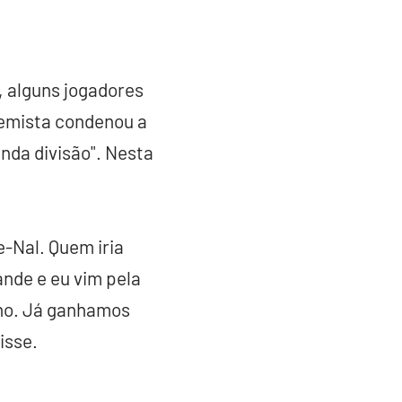
, alguns jogadores
remista condenou a
unda divisão". Nesta
-Nal. Quem iria
ande e eu vim pela
eno. Já ganhamos
isse.