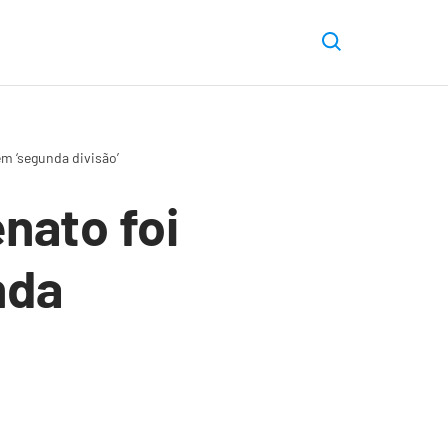
em ‘segunda divisão’
nato foi
nda