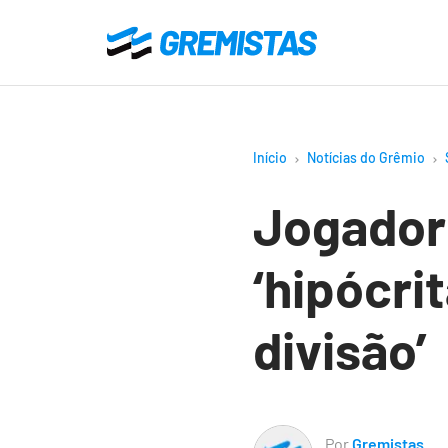
Ir
para
Gremistas
o
conteúdo
principal
Início
Notícias do Grêmio
Jogador 
‘hipócri
divisão’
Por
Gremistas