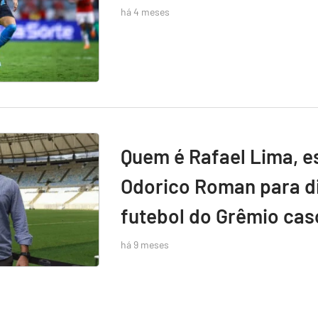
há 4 meses
Quem é Rafael Lima, e
Odorico Roman para di
futebol do Grêmio caso
há 9 meses