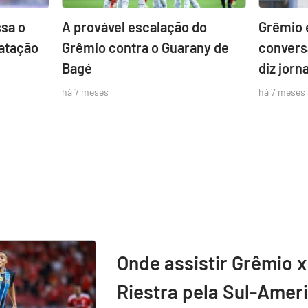
sa o
A provável escalação do
Grêmio 
atação
Grêmio contra o Guarany de
convers
Bagé
diz jorna
há 7 meses
há 7 meses
Onde assistir Grêmio x
Riestra pela Sul-Amer