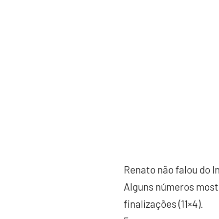
Renato não falou do I
Alguns números mostr
finalizações (11×4).