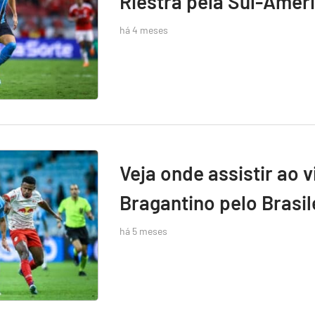
Riestra pela Sul-Amer
há 4 meses
Veja onde assistir ao 
Bragantino pelo Brasil
há 5 meses