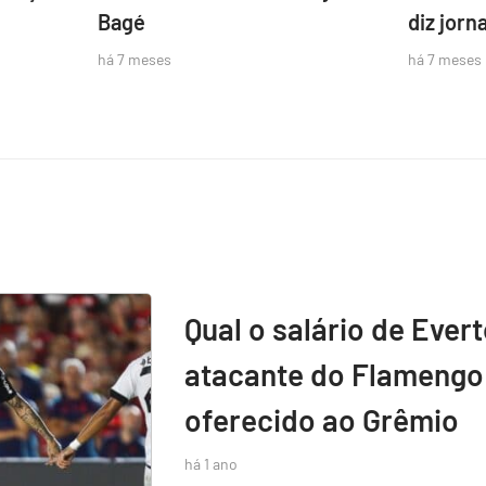
Bagé
diz jorna
há 7 meses
há 7 meses
Qual o salário de Ever
atacante do Flamengo 
oferecido ao Grêmio
há 1 ano