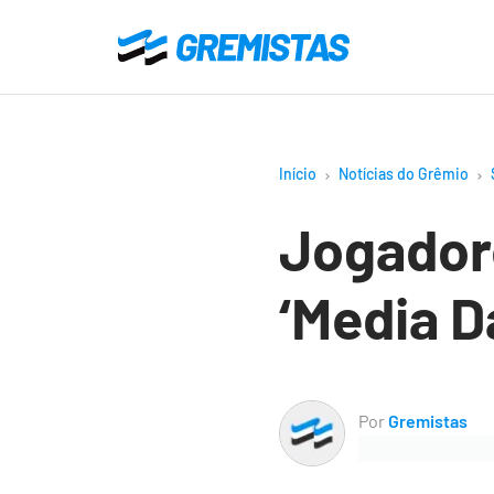
Ir
para
Gremistas
o
conteúdo
principal
Início
Notícias do Grêmio
Jogadore
‘Media D
Por
Gremistas