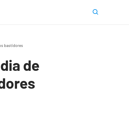
os bastidores
dia de
idores