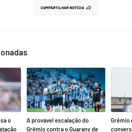
COMPARTILHAR NOTÍCIA
cionadas
sa o
A provável escalação do
Grêmio 
atação
Grêmio contra o Guarany de
convers