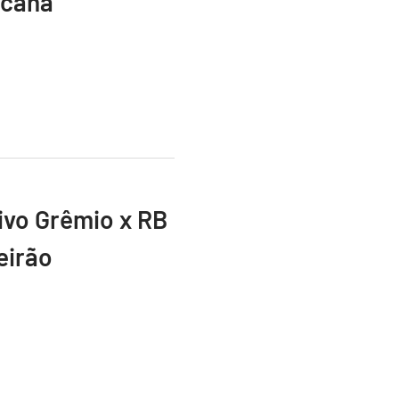
icana
vivo Grêmio x RB
eirão