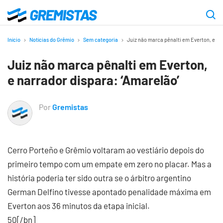
Ir
para
Gremistas
o
Início
Notícias do Grêmio
Sem categoria
Juiz não marca pênalti em Everton, e na
conteúdo
Juiz não marca pênalti em Everton,
principal
e narrador dispara: ‘Amarelão’
Por
Gremistas
Cerro Porteño e Grêmio voltaram ao vestiário depois do
primeiro tempo com um empate em zero no placar. Mas a
história poderia ter sido outra se o árbitro argentino
German Delfino tivesse apontado penalidade máxima em
Everton aos 36 minutos da etapa inicial.
50[/bn]