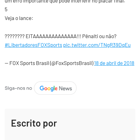
um erro importante que pode interferir no placar final.
5
Veja o lance:
???????? EITAAAAAAAAAAAAAA!!! Pênalti ou não?
#LibertadoresFOXSports
pic.twitter.com/TNgR39DqEu
— FOX Sports Brasil (@FoxSportsBrasil)
18 de abril de 2018
Escrito por