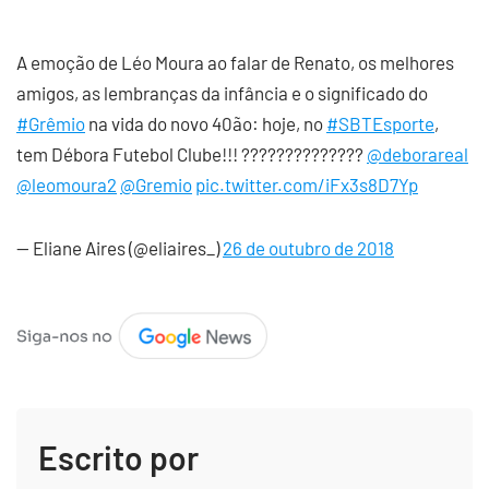
A emoção de Léo Moura ao falar de Renato, os melhores
amigos, as lembranças da infância e o significado do
#Grêmio
na vida do novo 40ão: hoje, no
#SBTEsporte
,
tem Débora Futebol Clube!!! ??????????????
@deborareal
@leomoura2
@Gremio
pic.twitter.com/iFx3s8D7Yp
— Eliane Aires (@eliaires_)
26 de outubro de 2018
Escrito por