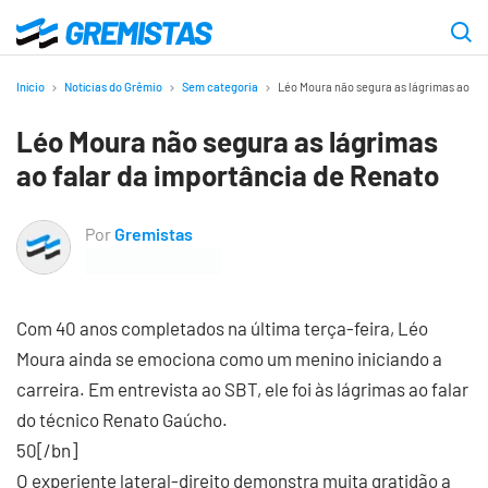
Ir
para
Gremistas
o
Início
Notícias do Grêmio
Sem categoria
Léo Moura não segura as lágrimas ao fa
conteúdo
Léo Moura não segura as lágrimas
principal
ao falar da importância de Renato
Por
Gremistas
Com 40 anos completados na última terça-feira, Léo
Moura ainda se emociona como um menino iniciando a
carreira. Em entrevista ao SBT, ele foi às lágrimas ao falar
do técnico Renato Gaúcho.
50[/bn]
O experiente lateral-direito demonstra muita gratidão a