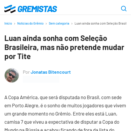
Ir
para
Gremistas
o
Início
Notícias do Grêmio
Sem categoria
Luan ainda sonha com Seleção Brasileir
conteúdo
Luan ainda sonha com Seleção
principal
Brasileira, mas não pretende mudar
por Tite
Por
Jonatas Bitencourt
A Copa América, que será disputada no Brasil, com sede
em Porto Alegre, é o sonho de muitos jogadores que vivem
um grande momento no Grêmio. Entre eles está Luan,
camisa 7 que viveu a expectativa de disputar a Copa do
Mundo na Rússia e acabou ficando de fora da lista do