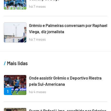
há 7 meses
Grêmio e Palmeiras conversam por Raphael
Viega, diz jornalista
há 7 meses
Mais lidas
Onde assistir Grêmio x Deportivo Riestra
pela Sul-Americana
1
há 4 meses
Quem é Rafael Lima, escolhido por Odorico