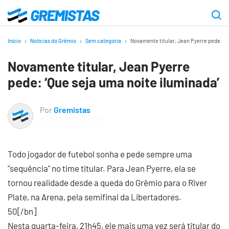
Ir
para
Gremistas
o
Início
Notícias do Grêmio
Sem categoria
Novamente titular, Jean Pyerre pede: ‘Q
conteúdo
Novamente titular, Jean Pyerre
principal
pede: ‘Que seja uma noite iluminada’
Por
Gremistas
Todo jogador de futebol sonha e pede sempre uma
"sequência" no time titular. Para Jean Pyerre, ela se
tornou realidade desde a queda do Grêmio para o River
Plate, na Arena, pela semifinal da Libertadores.
50[/bn]
Nesta quarta-feira, 21h45, ele mais uma vez será titular do