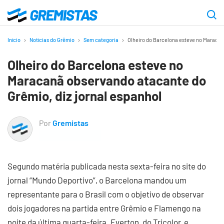
Ir
para
Gremistas
o
Início
Notícias do Grêmio
Sem categoria
Olheiro do Barcelona esteve no Maracan
conteúdo
Olheiro do Barcelona esteve no
principal
Maracanã observando atacante do
Grêmio, diz jornal espanhol
Por
Gremistas
Segundo matéria publicada nesta sexta-feira no site do
jornal “Mundo Deportivo”, o Barcelona mandou um
representante para o Brasil com o objetivo de observar
dois jogadores na partida entre Grêmio e Flamengo na
noite da última quarta-feira. Everton, do Tricolor, e