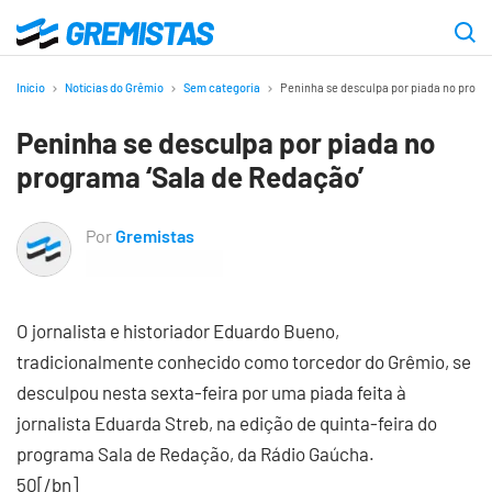
Ir
para
Gremistas
o
Início
Notícias do Grêmio
Sem categoria
Peninha se desculpa por piada no progr
conteúdo
Peninha se desculpa por piada no
principal
programa ‘Sala de Redação’
Por
Gremistas
O jornalista e historiador Eduardo Bueno,
tradicionalmente conhecido como torcedor do Grêmio, se
desculpou nesta sexta-feira por uma piada feita à
jornalista Eduarda Streb, na edição de quinta-feira do
programa Sala de Redação, da Rádio Gaúcha.
50[/bn]