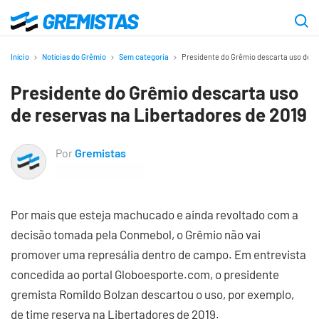
Ir
para
Gremistas
o
Início
Notícias do Grêmio
Sem categoria
Presidente do Grêmio descarta uso de re
conteúdo
Presidente do Grêmio descarta uso
principal
de reservas na Libertadores de 2019
Por
Gremistas
Por mais que esteja machucado e ainda revoltado com a
decisão tomada pela Conmebol, o Grêmio não vai
promover uma represália dentro de campo. Em entrevista
concedida ao portal Globoesporte.com, o presidente
gremista Romildo Bolzan descartou o uso, por exemplo,
de time reserva na Libertadores de 2019.