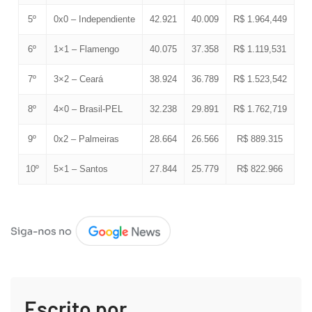
5º
0x0 – Independiente
42.921
40.009
R$ 1.964,449
6º
1×1 – Flamengo
40.075
37.358
R$ 1.119,531
7º
3×2 – Ceará
38.924
36.789
R$ 1.523,542
8º
4×0 – Brasil-PEL
32.238
29.891
R$ 1.762,719
9º
0x2 – Palmeiras
28.664
26.566
R$ 889.315
10º
5×1 – Santos
27.844
25.779
R$ 822.966
Escrito por