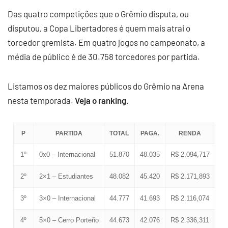
Das quatro competições que o Grêmio disputa, ou
disputou, a Copa Libertadores é quem mais atrai o
torcedor gremista. Em quatro jogos no campeonato, a
média de público é de 30.758 torcedores por partida.
Listamos os dez maiores públicos do Grêmio na Arena
nesta temporada.
Veja o ranking.
P
PARTIDA
TOTAL
PAGA.
RENDA
1º
0x0 – Internacional
51.870
48.035
R$ 2.094,717
2º
2×1 – Estudiantes
48.082
45.420
R$ 2.171,893
3º
3×0 – Internacional
44.777
41.693
R$ 2.116,074
4º
5×0 – Cerro Porteño
44.673
42.076
R$ 2.336,311