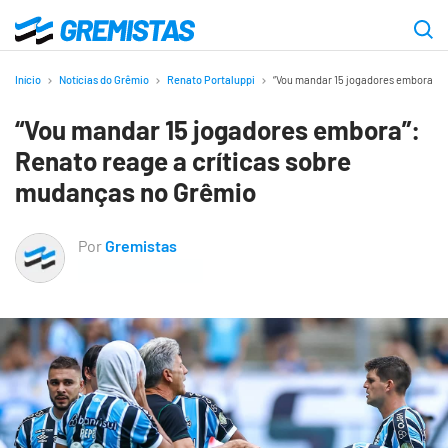
Ir
para
Gremistas
o
Início
Notícias do Grêmio
Renato Portaluppi
“Vou mandar 15 jogadores embora”: 
conteúdo
“Vou mandar 15 jogadores embora”:
principal
Renato reage a críticas sobre
mudanças no Grêmio
Por
Gremistas