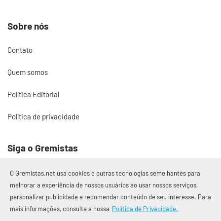
Sobre nós
Contato
Quem somos
Política Editorial
Política de privacidade
Siga o Gremistas
O Gremistas.net usa cookies e outras tecnologias semelhantes para
melhorar a experiência de nossos usuários ao usar nossos serviços,
personalizar publicidade e recomendar conteúdo de seu interesse. Para
© 2017 – 2026 Gremistas.net
mais informações, consulte a nossa
Política de Privacidade.
Gremistas.net — Porto Alegre/RS
CNPJ: 58.223.500/0001-72