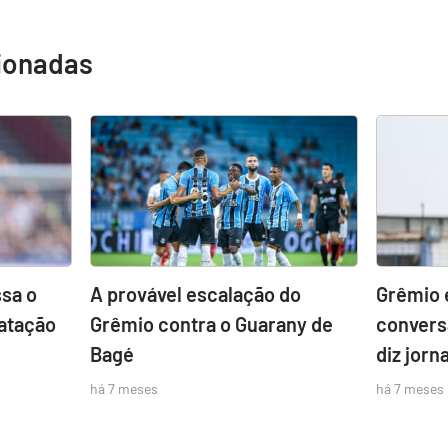
cionadas
sa o
A provável escalação do
Grêmio 
atação
Grêmio contra o Guarany de
convers
Bagé
diz jorna
há 7 meses
há 7 meses