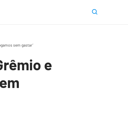
egamos sem gastar’
Grêmio e
sem