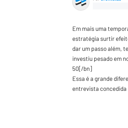
Em mais uma temporad
estratégia surtir efe
dar um passo além, t
investiu pesado em n
50[/bn]
Essa é a grande difer
entrevista concedida