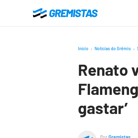
Ir
para
Gremistas
o
conteúdo
principal
Início
Notícias do Grêmio
Renato v
Flameng
gastar’
Por
Gremistas