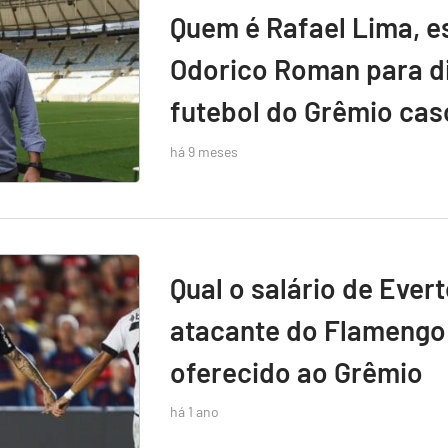
Quem é Rafael Lima, e
Odorico Roman para di
futebol do Grêmio caso
há 9 meses
Qual o salário de Ever
atacante do Flamengo 
oferecido ao Grêmio
há 1 ano