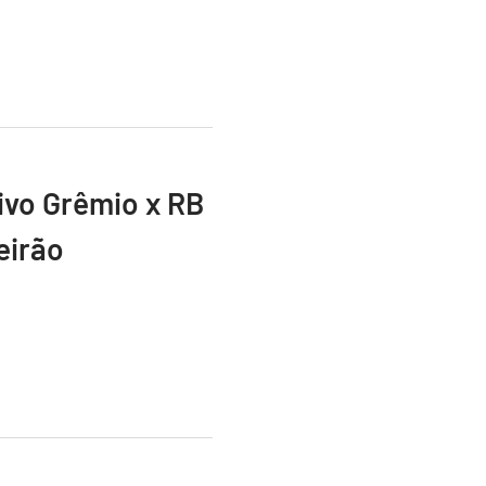
vivo Grêmio x RB
eirão