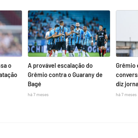
sa o
A provável escalação do
Grêmio 
atação
Grêmio contra o Guarany de
convers
Bagé
diz jorna
há 7 meses
há 7 meses