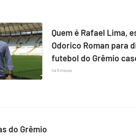
Quem é Rafael Lima, e
Odorico Roman para di
futebol do Grêmio caso
há 9 meses
as do Grêmio