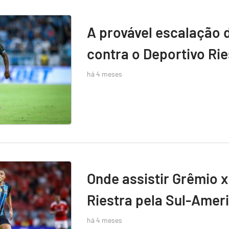
A provável escalação 
contra o Deportivo Rie
há 4 meses
Onde assistir Grêmio x
Riestra pela Sul-Amer
há 4 meses