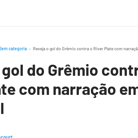
Sem categoria
Reveja o gol do Grêmio contra o River Plate com narraç
 gol do Grêmio cont
ate com narração e
l
ncourt