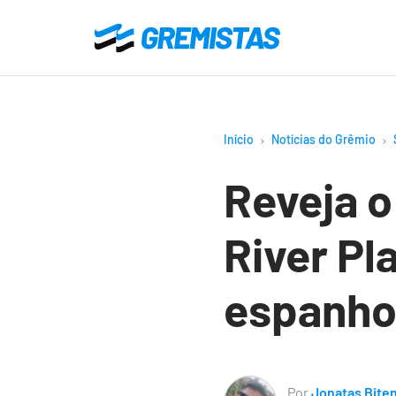
Ir
para
Gremistas
o
conteúdo
principal
Início
Notícias do Grêmio
Reveja o
River Pl
espanho
Por
Jonatas Bite