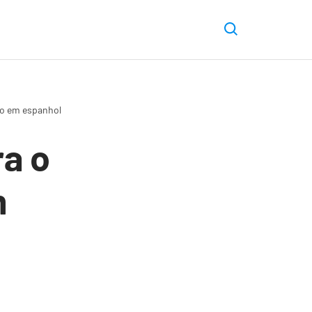
ão em espanhol
ra o
m