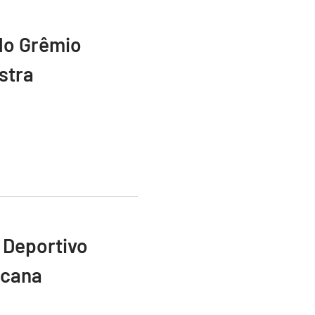
do Grêmio
stra
 Deportivo
icana