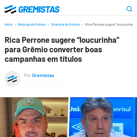
Ir
para
Gremistas
o
Início
Notícias do Grêmio
Diretoria do Grêmio
Rica Perrone sugere “loucurinha” 
conteúdo
Rica Perrone sugere “loucurinha”
principal
para Grêmio converter boas
campanhas em títulos
Por
Gremistas