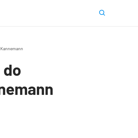
 e Kannemann
 do
nnemann