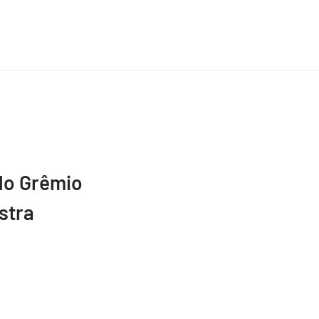
do Grêmio
stra