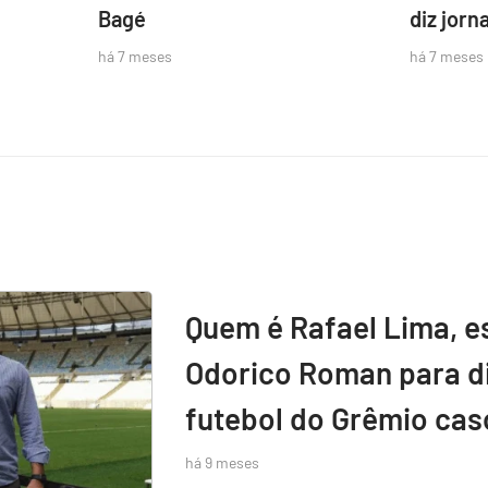
Bagé
diz jorna
há 7 meses
há 7 meses
Quem é Rafael Lima, e
Odorico Roman para di
futebol do Grêmio caso
há 9 meses