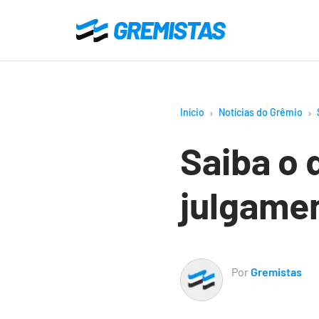
Ir
para
Gremistas
o
conteúdo
principal
Início
Notícias do Grêmio
Saiba o 
julgame
Por
Gremistas