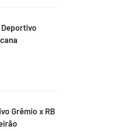
 Deportivo
icana
vivo Grêmio x RB
eirão