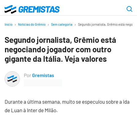
Ir
para
Gremistas
o
Início
Notícias do Grêmio
Sem categoria
Segundo jornalista, Grêmio está negocia
conteúdo
Segundo jornalista, Grêmio está
principal
negociando jogador com outro
gigante da Itália. Veja valores
Por
Gremistas
Durante a última semana, muito se especulou sobre a ida
de Luan à Inter de Milão.