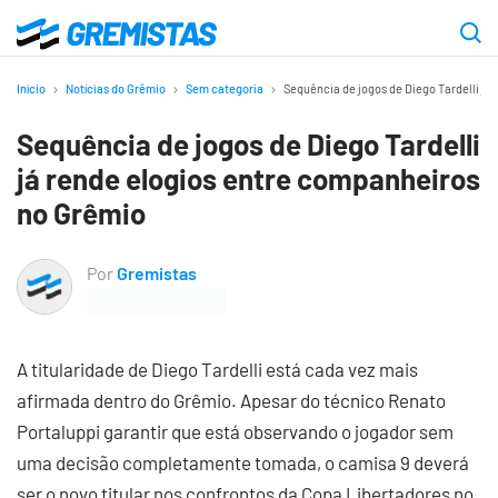
Ir
para
Gremistas
o
Início
Notícias do Grêmio
Sem categoria
Sequência de jogos de Diego Tardelli já
conteúdo
Sequência de jogos de Diego Tardelli
principal
já rende elogios entre companheiros
no Grêmio
Por
Gremistas
A titularidade de Diego Tardelli está cada vez mais
afirmada dentro do Grêmio. Apesar do técnico Renato
Portaluppi garantir que está observando o jogador sem
uma decisão completamente tomada, o camisa 9 deverá
ser o novo titular nos confrontos da Copa Libertadores no