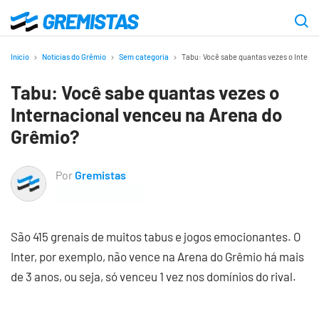
Ir
para
Gremistas
o
Início
Notícias do Grêmio
Sem categoria
Tabu: Você sabe quantas vezes o Intern
conteúdo
Tabu: Você sabe quantas vezes o
principal
Internacional venceu na Arena do
Grêmio?
Por
Gremistas
São 415 grenais de muitos tabus e jogos emocionantes. O
Inter, por exemplo, não vence na Arena do Grêmio há mais
de 3 anos, ou seja, só venceu 1 vez nos domínios do rival.