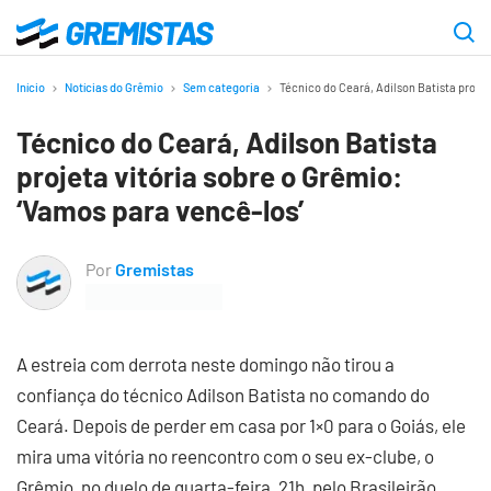
Ir
para
Gremistas
o
Início
Notícias do Grêmio
Sem categoria
Técnico do Ceará, Adilson Batista projet
conteúdo
Técnico do Ceará, Adilson Batista
principal
projeta vitória sobre o Grêmio:
‘Vamos para vencê-los’
Por
Gremistas
A estreia com derrota neste domingo não tirou a
confiança do técnico Adilson Batista no comando do
Ceará. Depois de perder em casa por 1×0 para o Goiás, ele
mira uma vitória no reencontro com o seu ex-clube, o
Grêmio, no duelo de quarta-feira, 21h, pelo Brasileirão.