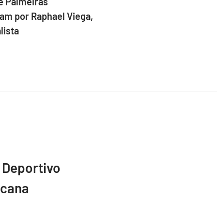
e Palmeiras
am por Raphael Viega,
lista
 Deportivo
icana