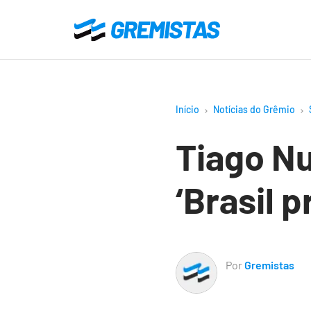
Ir
para
Gremistas
o
conteúdo
principal
Início
Notícias do Grêmio
Tiago Nu
‘Brasil 
Por
Gremistas