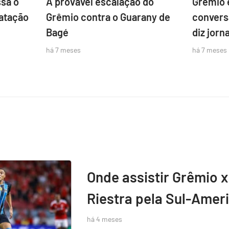
sa o
A provável escalação do
Grêmio 
atação
Grêmio contra o Guarany de
convers
Bagé
diz jorna
há 7 meses
há 7 meses
Onde assistir Grêmio x
Riestra pela Sul-Amer
há 4 meses