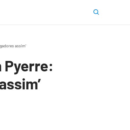
ogadores assim’
 Pyerre:
 assim’