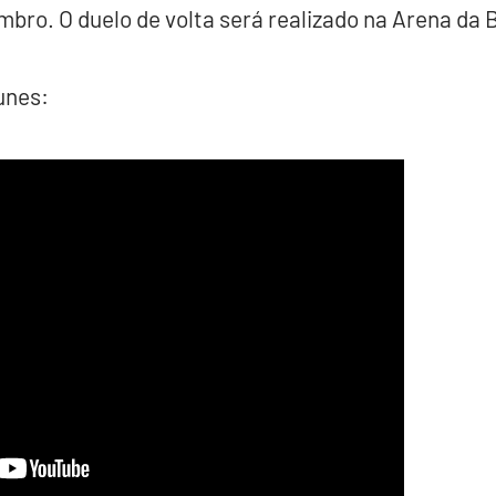
mbro. O duelo de volta será realizado na Arena da 
unes: