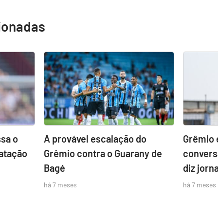
cionadas
sa o
A provável escalação do
Grêmio 
atação
Grêmio contra o Guarany de
convers
Bagé
diz jorna
há 7 meses
há 7 meses