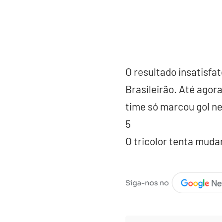
O resultado insatisf
Brasileirão. Até agor
time só marcou gol nes
5
O tricolor tenta mud