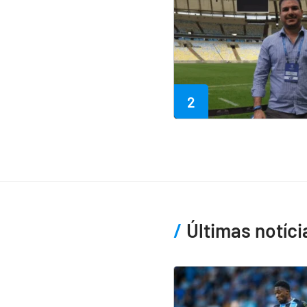
2
Últimas notíci