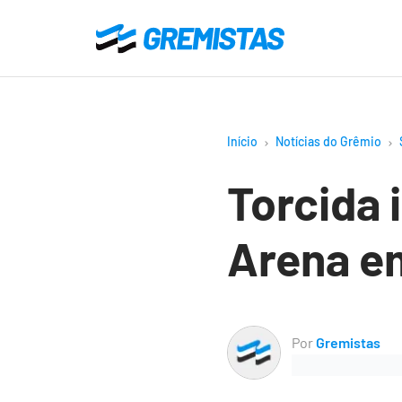
Ir
para
Gremistas
o
conteúdo
principal
Início
Notícias do Grêmio
Torcida 
Arena em
Por
Gremistas