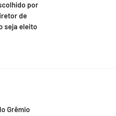
scolhido por
retor de
 seja eleito
do Grêmio