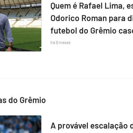
Quem é Rafael Lima, e
Odorico Roman para di
futebol do Grêmio caso
há 9 meses
as do Grêmio
A provável escalação 