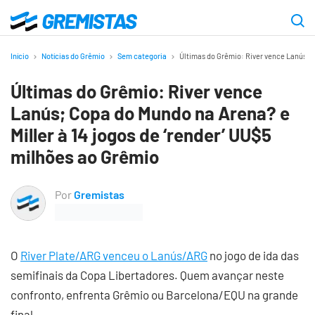
Ir
para
Gremistas
o
Início
Notícias do Grêmio
Sem categoria
Últimas do Grêmio: River vence Lanús; C
conteúdo
Últimas do Grêmio: River vence
principal
Lanús; Copa do Mundo na Arena? e
Miller à 14 jogos de ‘render’ UU$5
milhões ao Grêmio
Por
Gremistas
O
River Plate/ARG venceu o Lanús/ARG
no jogo de ida das
semifinais da Copa Libertadores. Quem avançar neste
confronto, enfrenta Grêmio ou Barcelona/EQU na grande
final.