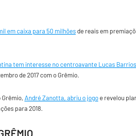
mil em caixa para 50 milhões
de reais em premiaçõ
ntina tem interesse no centroavante Lucas Barrio
zembro de 2017 com o Grêmio.
o Grêmio,
André Zanotta, abriu o jogo
e revelou pla
ções para 2018.
 GRÊMIO