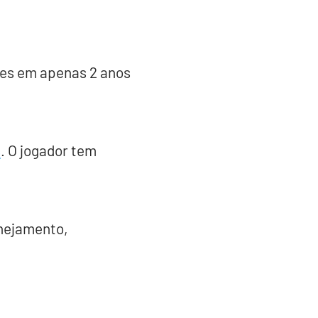
es em apenas 2 anos
s
. O jogador tem
nejamento,