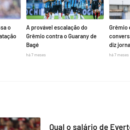
sa o
A provável escalação do
Grêmio 
atação
Grêmio contra o Guarany de
convers
Bagé
diz jorna
há 7 meses
há 7 meses
Qual o salário de Ever