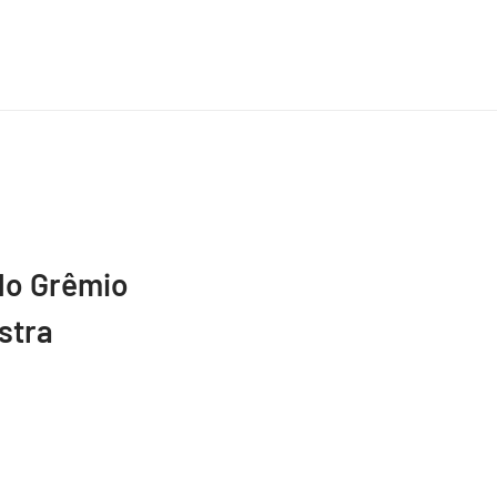
do Grêmio
stra