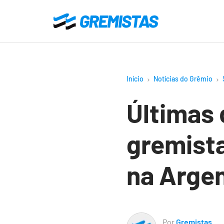
Ir
para
Gremistas
o
conteúdo
principal
Início
Notícias do Grêmio
Últimas 
gremista
na Arge
Por
Gremistas