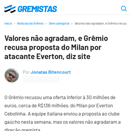
Ir
para
Gremistas
o
Início
Notícias do Grêmio
Sem categoria
Valores não agradam, e Grêmio recusa pr
conteúdo
Valores não agradam, e Grêmio
principal
recusa proposta do Milan por
atacante Everton, diz site
Por
Jonatas Bitencourt
O Grêmio recusou uma oferta inferior à 30 milhões de
euros, cerca de R$136 milhões, do Milan por Everton
Cebolinha. A equipe italiana enviou a proposta ao clube
gaúcho nesta semana, mas os valores não agradaram a
direção gremista.