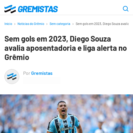
Ir
para
Gremistas
o
Início
Notícias do Grêmio
Sem categoria
Sem gols em 2023, Diego Souza avalia ap
conteúdo
Sem gols em 2023, Diego Souza
principal
avalia aposentadoria e liga alerta no
Grêmio
Por
Gremistas