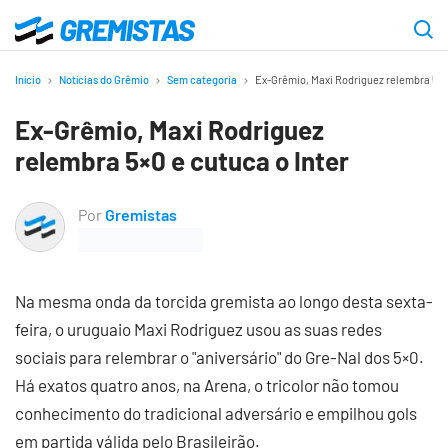
Ir
para
Gremistas
o
Início
Notícias do Grêmio
Sem categoria
Ex-Grêmio, Maxi Rodriguez relembra 5×0 
conteúdo
Ex-Grêmio, Maxi Rodriguez
principal
relembra 5×0 e cutuca o Inter
Por
Gremistas
Na mesma onda da torcida gremista ao longo desta sexta-
feira, o uruguaio Maxi Rodriguez usou as suas redes
sociais para relembrar o "aniversário" do Gre-Nal dos 5×0.
Há exatos quatro anos, na Arena, o tricolor não tomou
conhecimento do tradicional adversário e empilhou gols
em partida válida pelo Brasileirão.