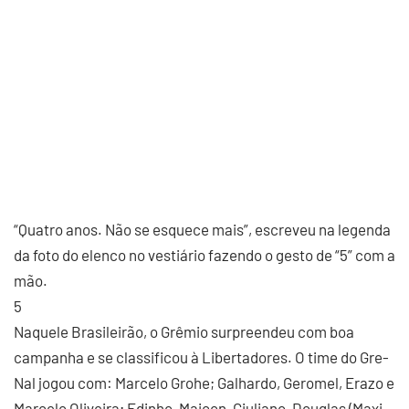
“Quatro anos. Não se esquece mais”, escreveu na legenda
da foto do elenco no vestiário fazendo o gesto de “5” com a
mão.
5
Naquele Brasileirão, o Grêmio surpreendeu com boa
campanha e se classificou à Libertadores. O time do Gre-
Nal jogou com: Marcelo Grohe; Galhardo, Geromel, Erazo e
Marcelo Oliveira; Edinho, Maicon, Giuliano, Douglas (Maxi