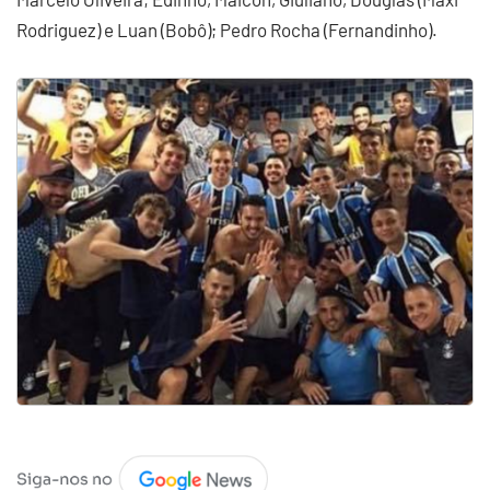
Rodriguez) e Luan (Bobô); Pedro Rocha (Fernandinho).