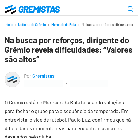
Ir
para
Gremistas
o
Início
Notícias do Grêmio
Mercado da Bola
Na busca por reforços, dirigente do Gr
conteúdo
Na busca por reforços, dirigente do
principal
Grêmio revela dificuldades: “Valores
são altos”
Por
Gremistas
O Grêmio está no Mercado da Bola buscando soluções
para fechar o grupo para a sequência da temporada. Em
entrevista, o vice de futebol, Paulo Luz, confirmou que há
dificuldades momentâneas para encontrar os nomes
desejados pelo clube.