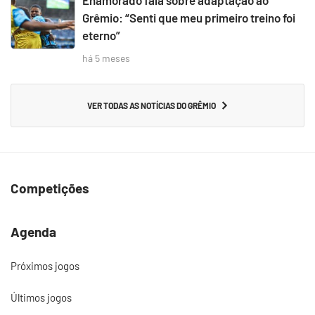
Enamorado fala sobre adaptação ao
Grêmio: “Senti que meu primeiro treino foi
eterno”
há 5 meses
VER TODAS AS NOTÍCIAS DO GRÊMIO
Competições
Agenda
Próximos jogos
Últimos jogos