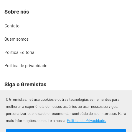
Sobre nós
Contato
Quem somos
Política Editorial
Política de privacidade
Siga o Gremistas
O Gremistas.net usa cookies e outras tecnologias semelhantes para
melhorar a experiência de nossos usuários ao usar nossos serviços,
personalizar publicidade e recomendar conteúdo de seu interesse. Para
© 2017 – 2026 Gremistas.net
mais informações, consulte a nossa
Política de Privacidade.
Gremistas.net — Porto Alegre/RS
CNPJ: 58.223.500/0001-72