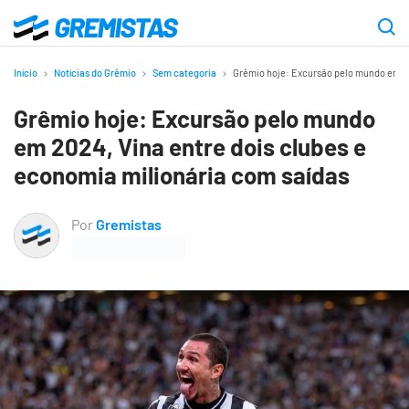
Ir
para
Gremistas
o
Início
Notícias do Grêmio
Sem categoria
Grêmio hoje: Excursão pelo mundo em 20
conteúdo
Grêmio hoje: Excursão pelo mundo
principal
em 2024, Vina entre dois clubes e
economia milionária com saídas
Por
Gremistas